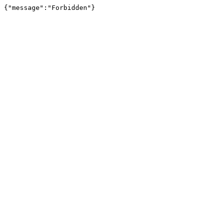
{"message":"Forbidden"}