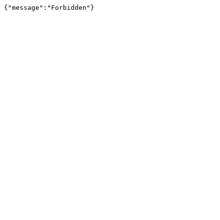
{"message":"Forbidden"}