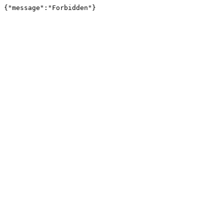
{"message":"Forbidden"}