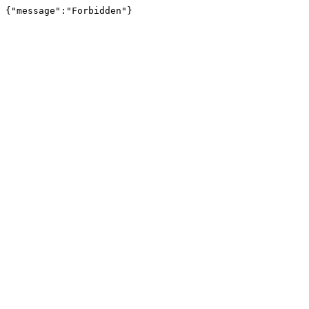
{"message":"Forbidden"}