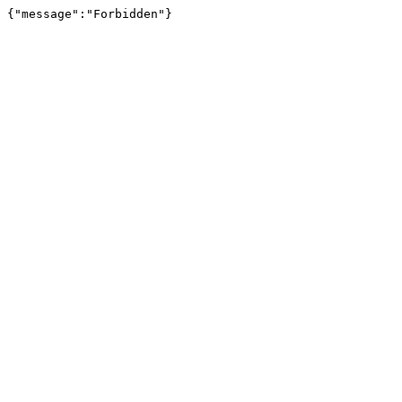
{"message":"Forbidden"}