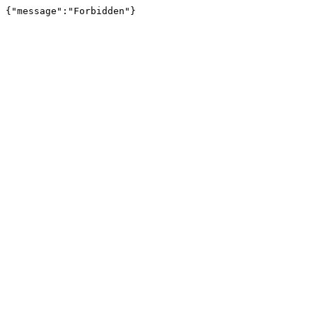
{"message":"Forbidden"}